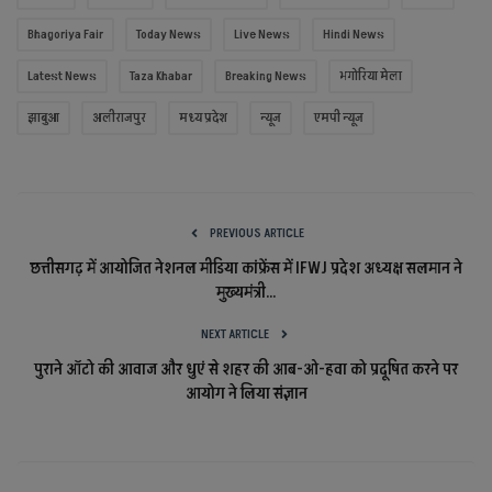
Bhagoriya Fair
Today News
Live News
Hindi News
Latest News
Taza Khabar
Breaking News
भगोरिया मेला
झाबुआ
अलीराजपुर
मध्य प्रदेश
न्यूज
एमपी न्यूज
PREVIOUS ARTICLE
छत्तीसगढ़ में आयोजित नेशनल मीडिया कांफ्रेंस में IFWJ प्रदेश अध्यक्ष सलमान ने
मुख्यमंत्री...
NEXT ARTICLE
पुराने ऑटो की आवाज और धुएं से शहर की आब-ओ-हवा को प्रदूषित करने पर
आयोग ने लिया संज्ञान