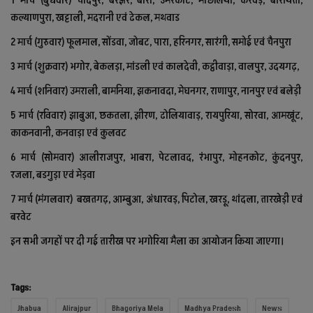
1 मार्च (बुधवार) चांदपुर, बरझर, बोरी, उमरकोट, माछलिया, करवड़, बोरायता,
कल्याणपुरा, खट्टाली, मदरानी एवं ढेकल, मथवाड
2 मार्च (गुरुवार) फूलमाल, सोंडवा, जोबट, पारा, हरिनगर, सारंगी, समोई एवं चैनपुरा
3 मार्च (शुक्रवार) भगोर, बेकलड़ा, मांडली एवं कालदेवी, कट्ठीवाड़ा, वालपुर, उदयगढ़,
4 मार्च (शनिवार) उमराली, बामनिया, झकनावदा, मेघनगर, राणापुर, नानपुर एवं बलेड़ी
5 मार्च (रविवार) झाबुआ, छकतला, झीरण, ढोलियावाड़, रायपुरिया, सोरवा, आमखूंट,
काकनवानी, कनवाड़ा एवं कुलवट
6 मार्च (सोमवार) आलीराजपुर, भाबरा, पेटलावद, रंभापुर, मोहनकोट, कुंदनपुर,
रजला, बडगुड़ा एवं मेड़वा
7 मार्च (मंगलवार) बखतगढ़, आम्बुआ, अंधारवड़, पिटोल, खरड़ू, थांदला, तारखेड़ी एवं
बरवेट
इन सभी जगहों पर दी गई तारीख पर भगोरिया मैला का आयोजन किया जाएगा।
Tags:
Jhabua
Alirajpur
Bhagoriya Mela
Madhya Pradesh
News