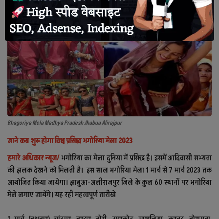
देश
राजनीति
टेक्नोलॉजी
दुनिया
खेल
Bhagoriya Mela Madhya Pradesh Jhabua Alirajpur
जाने कब शुरू होगा विश्व प्रसिद्ध भगोरिया मेला 2023
क्राइम
हमारे अधिकार न्यूज/
भगोरिया का मेला दुनिया में प्रसिद्ध है। इसमें आदिवासी सभ्यता
मानव अधिकार
की झलक देखने को मिलती है। इस साल भगोरिया मेला 1 मार्च से 7 मार्च 2023 तक
आयोजित किया जायेगा। झाबुआ-अलीराजपुर जिले के कुल 60 स्थानों पर भगोरिया
अन्य
मेले लगाए जायेंगे। यह रही महत्वपूर्ण तारीखे