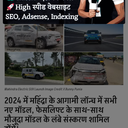
हमें गूगल न्यूज़ पर भी फॉलो करें |
देश
राजनीति
टेक्नोलॉजी
दुनिया
खेल
क्राइम
Mahindra Electric SUV Launch Image Credit X Bunny Punia
मानव अधिकार
2024 में महिंद्रा के आगामी लॉन्च में सभी
नए मॉडल, फेसलिफ्ट के साथ-साथ
अन्य
मौजूदा मॉडल के लंबे संस्करण शामिल