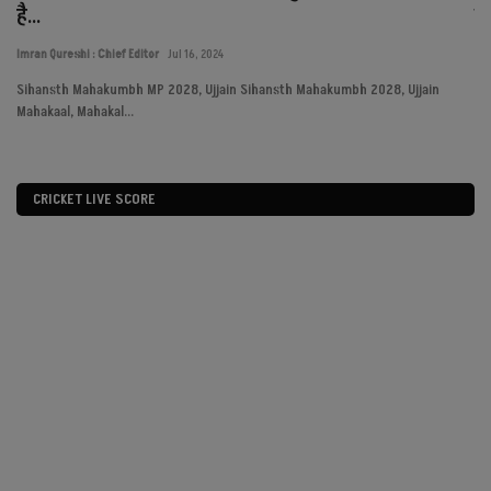
है...
का
Imran Qureshi : Chief Editor
Jul 16, 2024
Imr
Sihansth Mahakumbh MP 2028, Ujjain Sihansth Mahakumbh 2028, Ujjain
MP
Mahakaal, Mahakal...
Hel
CRICKET LIVE SCORE