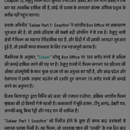
Chapter 2), तेलुगु फिल्म स्टार जूनियर एनटीआर (RRR) और राम चरण (RRR) ने एक
बार यह उपलब्धि हासिल की है, कोई भी प्रभास के लगातार बॉक्स ऑफिस प्रभुत्व के
करीब नहीं पहुंच पाएगा।
प्रभास-अभिनीत "Salaar Part 1- Seazfire" ने भारतीय Box Office पर असाधारण
शुरुआत की है, जो इसके इतिहास की सबसे बड़ी ओपनिंग में से एक है। तेलुगु भाषी
क्षेत्रों में फिल्म का स्वागत ऐतिहासिक रहा है, और हिंदी में भी इसकी शानदार शुरुआत
हुई है, जो इसकी समग्र सफलता के लिए एक महत्वपूर्ण कारक है।
सैकनिल्क के अनुसार, "
Salaar
" घरेलू Box Office पर 100 करोड़ रुपये से अधिक
की कमाई हासिल करने की राह पर है। तेलुगु राज्यों में, फिल्म लगभग 90 प्रतिशत की
औसत ऑक्यूपेंसी के साथ फुल-हाउस शो का अनुभव कर रही है, और आंध्र प्रदेश और
तेलंगाना में इसके उत्कृष्ट प्रदर्शन को दर्शाते हुए लगभग 70 करोड़ रुपये की कमाई
करने का अनुमान है।
विजय किरागांदुर द्वारा निर्मित बड़े बजट की एक्शन एडवेंचर, अखिल भारतीय फिल्म
श्रृंखला की दो किस्तों में से पहली है। कलाकारों में श्रुति हासन, टीनू आनंद, ईश्वरी राव,
जगपति बाबू, श्रिया रेड्डी और गरुड़ राम भी शामिल हैं।
"Salaar Part 1 Seazfire" को रिलीज होने के कुछ ही समय बाद प्रशंसकों से
व्यापक प्रशंसा मिली है। यह फिल्म, जो शाहरुख खान की "डनकी" के एक दिन बाद