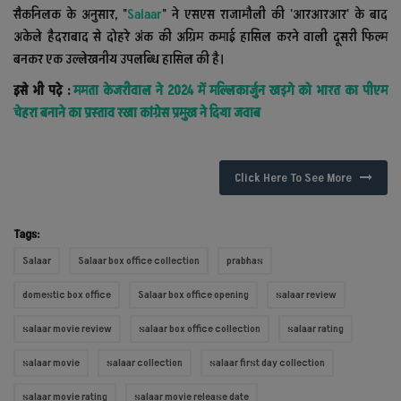
सैकनिलक के अनुसार, "
Salaar
" ने एसएस राजामौली की 'आरआरआर' के बाद
अकेले हैदराबाद से दोहरे अंक की अग्रिम कमाई हासिल करने वाली दूसरी फिल्म
बनकर एक उल्लेखनीय उपलब्धि हासिल की है।
इसे भी पढ़े :
ममता केजरीवाल ने 2024 में मल्लिकार्जुन खड़गे को भारत का पीएम
चेहरा बनाने का प्रस्ताव रखा कांग्रेस प्रमुख ने दिया जवाब
Click Here To See More
Tags:
Salaar
Salaar box office collection
prabhas
domestic box office
Salaar box office opening
salaar review
salaar movie review
salaar box office collection
salaar rating
salaar movie
salaar collection
salaar first day collection
salaar movie rating
salaar movie release date