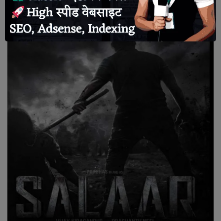
हमें गूगल न्यूज़ पर भी फॉलो करें |
देश
राजनीति
टेक्नोलॉजी
दुनिया
खेल
क्राइम
मानव अधिकार
अन्य