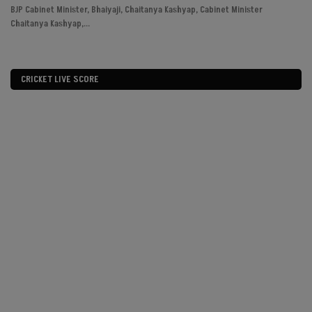
Mahindra...
mp
202
CRICKET LIVE SCORE