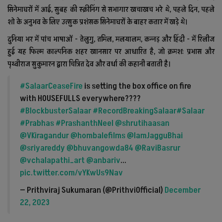
सिनेमाघरों में आई, सुबह की स्क्रीनिंग से सभागार खचाखच भरे थे, पहले दिन, पहले
शो के अनुभव के लिए उत्सुक प्रशंसक सिनेमाघरों के बाहर कतार में खड़े थे।
दुनिया भर में पांच भाषाओं - तेलुगु, तमिल, मलयालम, कन्नड़ और हिंदी - में रिलीज
हुई यह फिल्म काल्पनिक शहर खानसार पर आधारित है, जो क्रमशः प्रभास और
पृथ्वीराज सुकुमारन द्वारा चित्रित देव और वर्धा की कहानी बताती है।
#SalaarCeaseFire
is setting the box office on fire
with HOUSEFULLS everywhere????
#BlockbusterSalaar
#RecordBreakingSalaar
#Salaar
#Prabhas
#PrashanthNeel
@shrutihaasan
@VKiragandur
@hombalefilms
@IamJagguBhai
@sriyareddy
@bhuvangowda84
@RaviBasrur
@vchalapathi_art
@anbariv
…
pic.twitter.com/vYKwUs9Nav
— Prithviraj Sukumaran (@PrithviOfficial)
December
22, 2023