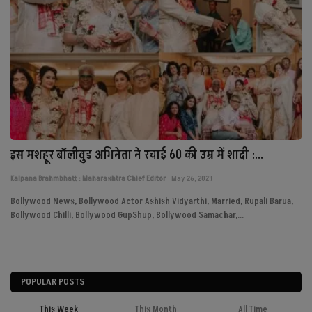
इस मशहूर बॉलीवुड अभिनेता ने रचाई 60 की उम्र में शादी :...
Kalpana Brahmbhatt : Maharashtra Chief Editor
May 26, 2023
Bollywood News, Bollywood Actor Ashish Vidyarthi, Married, Rupali Barua,
Bollywood Chilli, Bollywood GupShup, Bollywood Samachar,...
POPULAR POSTS
This Week
This Month
All Time